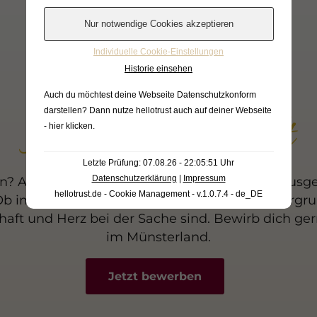
Individuelle Cookie-Einstellungen
Historie einsehen
Karriere im
Auch du möchtest deine Webseite Datenschutzkonform
Hotel Wermelt
darstellen? Dann nutze
hellotrust auch auf deiner Webseite
- hier klicken
.
Letzte Prüfung: 07.08.26 - 22:05:51 Uhr
Datenschutzerklärung
|
Impressum
 Auch wenn aktuell keine offenen Stellen ausges
hellotrust.de - Cookie Management - v.1.0.7.4 - de_DE
Ob im Service, an der Rezeption oder im Hintergr
aft und Herz bei der Sache sind. Bewirb dich gern
im Münsterland.
Jetzt bewerben