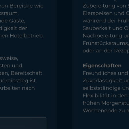
hen Bereiche wie
Zubereitung von S
ksraum,
Eierspeisen und 
nde Gäste,
während der Frühs
digkeit der
Sauberkeit und O
hen Hotelbetrieb.
Nachbereitung un
Frühstücksraums,
oder an der Rezep
sweise,
sten und
Eigenschaften
iten, Bereitschaft
Freundliches und 
reinstieg ist
Zuverlässigkeit 
Arbeiten nach
selbstständige un
Flexibilität in de
frühen Morgenstu
Wochenende zu arb